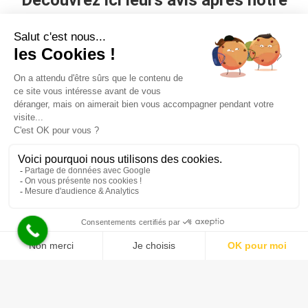
ramonage à Paris 1
.
L’avis de Sabrina :
Nous utilisons des cookies pour vous garantir la meilleure
expérience sur notre site web. Si vous continuez à utiliser ce
« Je félicite fortement le professionnalisme ainsi
site, nous supposerons que vous en êtes satisfait.
que l’accueil de cette entreprise. Je ferais de
Ok
nouveaux appels à vos services pour mes
prochains besoins. Merci encore. Je recommande
les yeux fermés ! »