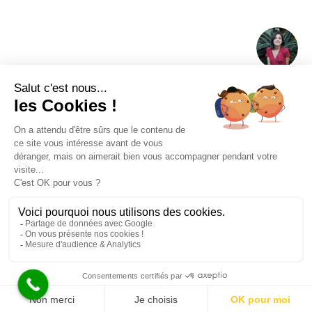
L’avis de Sabrina :
« Je félicite fortement le professionnalisme ainsi
que l’accueil de cette entreprise. Je ferais de
nouveaux appels à vos services pour mes
prochains besoins. Merci encore. Je recommande
les yeux fermés ! »
Nous utilisons des cookies pour vous garantir la meilleure
expérience sur notre site web. Si vous continuez à utiliser ce
site, nous supposerons que vous en êtes satisfait.
L’avis de Gilles :
Ok
« Travaux d’entretien de chaudière et ramonage de