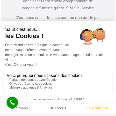
définissent l’entreprise exceptionnelle de
ramoneur fumiste qu’est K. Miguel Service.
C’est donc une entreprise comme il en existe peu
aujourd’hui avec des artisans passionnés par leur
métier au quotidien et à l’écoute de chaque
client. Faire appel à K. Miguel Service (KMS), c’est
donc avoir recours à une entreprise unique qui ne
vous décevra pas !
Pour toutes demandes de tarifs ou d’intervention,
Nous utilisons des cookies pour vous garantir la meilleure
expérience sur notre site web. Si vous continuez à utiliser ce
n’hésitez à nous appeler.
site, nous supposerons que vous en êtes satisfait.
Ok
06.51.79.18.79