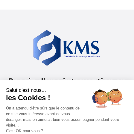
Besoin d’une intervention en
Ile-de-France ?
Par tél :
06.51.79.18.79
contact@service-kms.com
Siége : 13 rue Hegesippe Moreau 75018