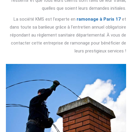
ressentir et que tous leurs clients sont ravis de leur travail,
quelles que soient leurs demandes initiales.
La société KMS est l’experte en
ramonage à Paris 17
et
dans toute sa banlieue grâce à l’entretien annuel obligatoire
répondant au règlement sanitaire départemental. À vous de
contacter cette entreprise de ramonage pour bénéficier de
leurs prestigieux services !