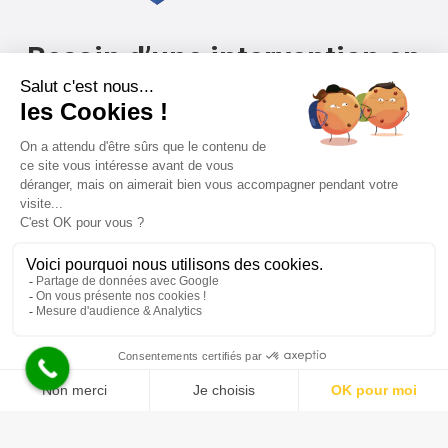
Besoin d’une intervention en
Ile-de-France ?
Par tél :
06.51.79.18.79
contact@service-kms.com
Siége : 13 rue Hegesippe Moreau 75018
Paris
Siret : 914 816 848 00016
Nous utilisons des cookies pour vous garantir la meilleure
expérience sur notre site web. Si vous continuez à utiliser ce
site, nous supposerons que vous en êtes satisfait.
Ramonage Paris
–
Fumisterie Paris
Ok
Mentions légales