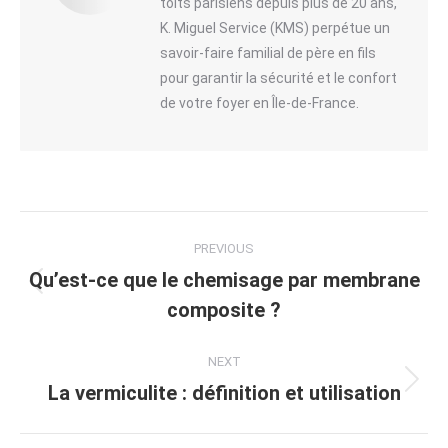
toits parisiens depuis plus de 20 ans,
K. Miguel Service (KMS) perpétue un
savoir-faire familial de père en fils
pour garantir la sécurité et le confort
de votre foyer en Île-de-France.
Post
PREVIOUS
navigation
Qu’est-ce que le chemisage par membrane
Previous
composite ?
post:
NEXT
La vermiculite : définition et utilisation
Next
post: